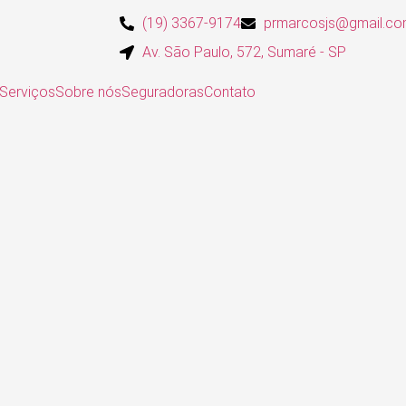
(19) 3367-9174
prmarcosjs@gmail.c
Av. São Paulo, 572, Sumaré - SP
Serviços
Sobre nós
Seguradoras
Contato